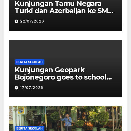
Kunjungan Tamu Negara
Turki dan Azerbaijan ke SMP
Negeri 1 Bojonegoro
22/07/2026
BERITA SEKOLAH
Kunjungan Geopark
Bojonegoro goes to school
oleh Dinas Pariwisata
17/07/2026
Kabupaten Bojonegoro
BERITA SEKOLAH