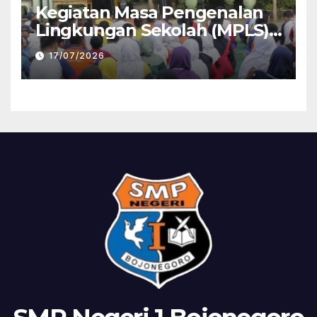
Kegiatan Masa Pengenalan
Lingkungan Sekolah (MPLS)
ramah 2026 hari terakhir
17/07/2026