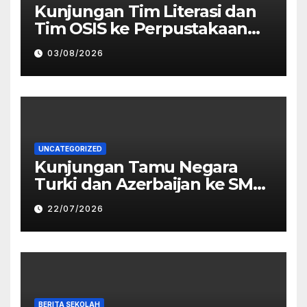
Kunjungan Tim Literasi dan
Tim OSIS ke Perpustakaan
Daerah Bojonegoro
03/08/2026
UNCATEGORIZED
Kunjungan Tamu Negara
Turki dan Azerbaijan ke SMP
Negeri 1 Bojonegoro
22/07/2026
BERITA SEKOLAH