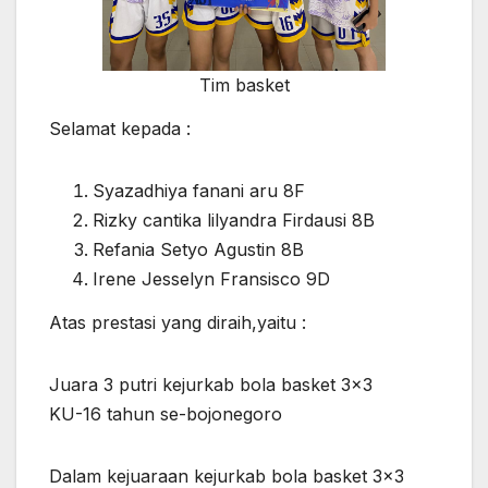
Tim basket
Selamat kepada :
Syazadhiya fanani aru 8F
Rizky cantika lilyandra Firdausi 8B
Refania Setyo Agustin 8B
⁠Irene Jesselyn Fransisco 9D
Atas prestasi yang diraih,yaitu :
Juara 3 putri kejurkab bola basket 3×3
KU-16 tahun se-bojonegoro
Dalam kejuaraan kejurkab bola basket 3×3