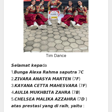
Tim Dance
𝙎𝙚𝙡𝙖𝙢𝙖𝙩 𝙠𝙚𝙥𝙖da
1.𝘽𝙪𝙣𝙜𝙖 𝘼𝙡𝙚𝙭𝙖 𝙍𝙖𝙝𝙢𝙖 𝙨𝙖𝙥𝙪𝙩𝙧𝙖 7𝘾
2.𝙕𝙄𝙑𝘼𝙍𝘼 𝘼𝙉𝘼𝙎𝙔𝘼 𝙈𝘼𝙍𝙏𝙀𝙉 (7𝙁)
3.𝙆𝘼𝙔𝘼𝙉𝘼 𝘾𝙀𝙏𝙏𝘼 𝙈𝘼𝙃𝙀𝙎𝙑𝘼𝙍𝘼 (7𝙁)
4.𝘼𝙐𝙇𝙄𝘼 𝙈𝙐𝙆𝙃𝘽𝙄𝙏𝘼 𝙕𝘼𝙃𝙍𝘼 (7𝘽)
5.𝘾𝙃𝙀𝙇𝙎𝙀𝘼 𝙈𝘼𝙇𝙄𝙆𝘼 𝘼𝙕𝙕𝘼𝙃𝙍𝘼 (7𝘿 )
𝙖𝙩𝙖𝙨 𝙥𝙧𝙚𝙨𝙩𝙖𝙨𝙞 𝙮𝙖𝙣𝙜 𝙙𝙞 𝙧𝙖𝙞𝙝, 𝙮𝙖𝙞𝙩𝙪 :