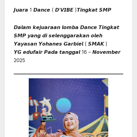
𝙅𝙪𝙖𝙧𝙖 1 𝘿𝙖𝙣𝙘𝙚 ( 𝘿’𝙑𝙄𝘽𝙀 )𝙏𝙞𝙣𝙜𝙠𝙖𝙩 𝙎𝙈𝙋
𝘿𝙖𝙡𝙖𝙢 𝙠𝙚𝙟𝙪𝙖𝙧𝙖𝙖𝙣 𝙡𝙤𝙢𝙗𝙖 𝘿𝙖𝙣𝙘𝙚 𝙏𝙞𝙣𝙜𝙠𝙖𝙩
𝙎𝙈𝙋 𝙮𝙖𝙣𝙜 𝙙𝙞 𝙨𝙚𝙡𝙚𝙣𝙜𝙜𝙖𝙧𝙖𝙠𝙖𝙣 𝙤𝙡𝙚𝙝
𝙔𝙖𝙮𝙖𝙨𝙖𝙣 𝙔𝙤𝙝𝙖𝙣𝙚𝙨 𝙂𝙖𝙧𝙗𝙞𝙚𝙡 ( 𝙎𝙈𝘼𝙆 )
𝙔𝙂 𝙚𝙙𝙪𝙛𝙖𝙞𝙧 𝙋𝙖𝙙𝙖 𝙩𝙖𝙣𝙜𝙜𝙖𝙡 16 – 𝙉𝙤𝙫𝙚𝙢𝙗𝙚𝙧
2025