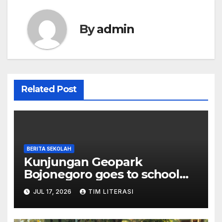
By
admin
Related Post
BERITA SEKOLAH
Kunjungan Geopark
Bojonegoro goes to school
oleh Dinas Pariwisata
JUL 17, 2026
TIM LITERASI
Kabupaten Bojonegoro