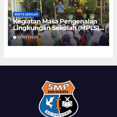
BERITA SEKOLAH
Kegiatan Masa Pengenalan
Lingkungan Sekolah (MPLS)
ramah 2026 hari terakhir
17/07/2026