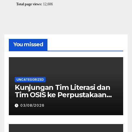
Total page views:
12,606
You missed
UNCATEGORIZED
Kunjungan Tim Literasi dan
Tim OSIS ke Perpustakaan
Daerah Bojonegoro
03/08/2026