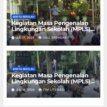
BERITA SEKOLAH
Kegiatan Masa Pengenalan
Lingkungan Sekolah (MPLS)
ramah 2026 hari terakhir
JUL 17, 2026
OSIS SPENSABO
BERITA SEKOLAH
Kegiatan Masa Pengenalan
Lingkungan Sekolah (MPLS)
Ramah 2026 hari keempat
JUL 16, 2026
TIM LITERASI