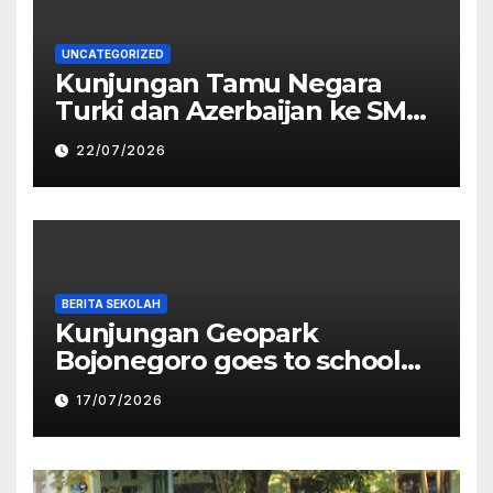
UNCATEGORIZED
Kunjungan Tamu Negara
Turki dan Azerbaijan ke SMP
Negeri 1 Bojonegoro
22/07/2026
BERITA SEKOLAH
Kunjungan Geopark
Bojonegoro goes to school
oleh Dinas Pariwisata
17/07/2026
Kabupaten Bojonegoro