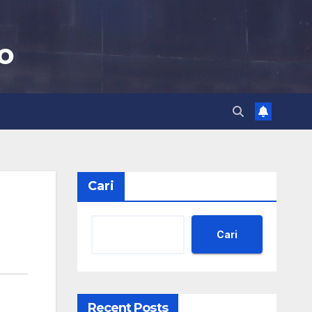
o
Cari
Cari
Recent Posts