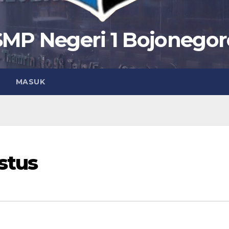
SMP Negeri 1 Bojonegor
MASUK
stus