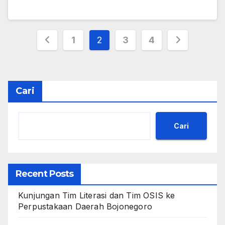
Paginasi
1
2
3
4
pos
Cari
Cari
Recent Posts
Kunjungan Tim Literasi dan Tim OSIS ke
Perpustakaan Daerah Bojonegoro