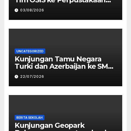
Daerah Bojonegoro
03/08/2026
UNCATEGORIZED
Kunjungan Tamu Negara
Turki dan Azerbaijan ke SMP
Negeri 1 Bojonegoro
22/07/2026
BERITA SEKOLAH
Kunjungan Geopark