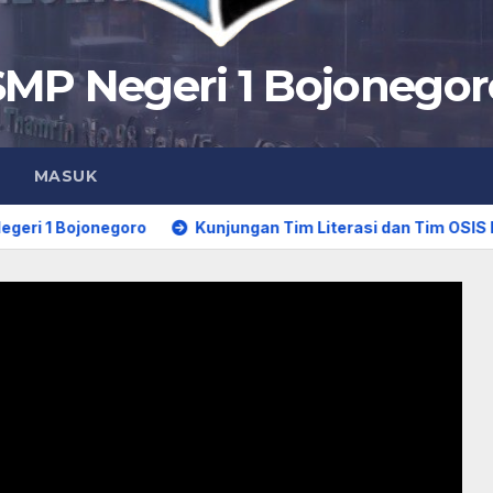
SMP Negeri 1 Bojonegor
MASUK
goro
Kunjungan Tim Literasi dan Tim OSIS ke Perpustak