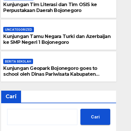
Kunjungan Tim Literasi dan Tim OSIS ke
Perpustakaan Daerah Bojonegoro
UNCATEGORIZED
Kunjungan Tamu Negara Turki dan Azerbaijan
BERITA SEKOLAH
ke SMP Negeri 1 Bojonegoro
Kunjungan Geopark Bojonego
oleh Dinas Pariwisata Kabu
BERITA SEKOLAH
Kunjungan Geopark Bojonegoro goes to
17/07/2026
school oleh Dinas Pariwisata Kabupaten
Bojonegoro
Cari
Cari