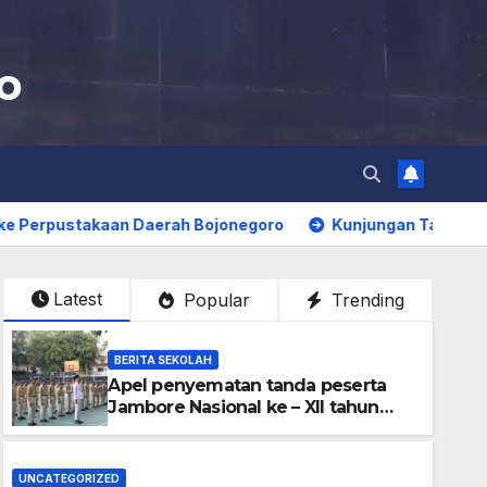
o
aan Daerah Bojonegoro
Kunjungan Tamu Negara Turki dan 
Latest
Popular
Trending
BERITA SEKOLAH
Apel penyematan tanda peserta
Jambore Nasional ke – XII tahun
2026 pangkalan SMP Negeri 1
Bojonegoro
UNCATEGORIZED