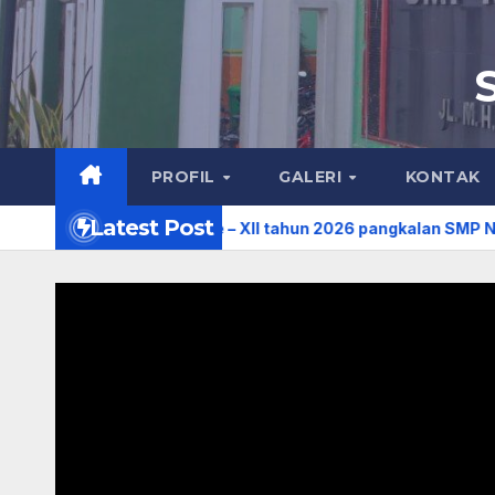
PROFIL
GALERI
KONTAK
Latest Post
 Nasional ke – XII tahun 2026 pangkalan SMP Negeri 1 Bojone